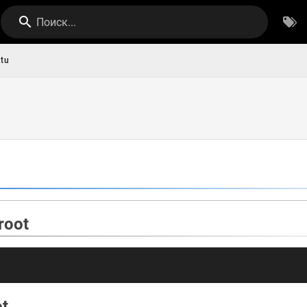
Поиск...
tu
root
ot