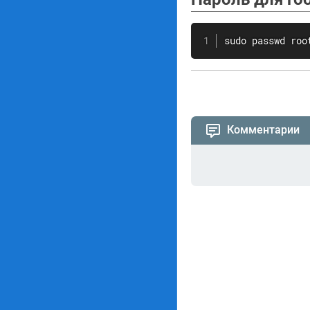
sudo
passwd
 roo
Комментарии