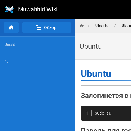
Muwahhid Wiki
/
/
Ubuntu
Ubun
Обзор
Ubuntu
Unraid
1с
Ubuntu
Залогинется с
sudo
su
Пароль для
ro